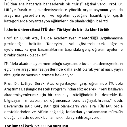
İTÜ’den ana hatlarıyla bahsederek bir “Giriş” eğitimi verdi. Prof. Dr.
Lütfiye Durak Ata, akademisyenlere yönelik oryantasyonun yanında
araştırma görevlileri için ve öğretim üyeliğine hazırlık gibi çeşitli
kategorilerde oryantasyon eğitimlerin de planlandığını belirtti.
İlklerin üniversitesi İTÜ’den Türkiye’de bir ilk: Mentörlük
Prof. Dr. Durak Ata, İTÜ’de akademisyen mentörlüğü uygulamasına
geçileceğini belirtti: “Deneyimli, yol gösterebilecek öğretim
üyelerimiz, kariyer basamaklarının başındaki genç öğretim üyelerine
birebir destek olacaklar.”
İTÜ’deki akademisyen mentörlüğü sayesinde bütün akademisyenlerin
eğitim ve araştırma faaliyetlerinde daha aktif olarak yer alması, yayın
niteliğinin ve sayısının artması bekleniyor.
Prof. Dr. Lütfiye Durak Ata, oryantasyon giriş eğitiminde İTÜ’deki
Araştırma Başlangıç Destek Programı’ndan söz ederek, “Yeni başlayan
akademisyenlerimiz için bir can suyu niteliğindeki bu destekle ilk
bilgisayarınızı alabilir, ilk öğrencinize burs sağlayabilirsiniz,” dedi.
Devamında BAP, GAP, DAP gibi olanakların yanı sıra TÜBİTAK proje
desteklerinden ve AB’nin sağladığı fonlardan yararlanmanın mümkün
olduğunu ifade ederek bunlar hakkında ayrıntılı bilgi verdi.
Toplumsal katkı ve EELISA vurgusu