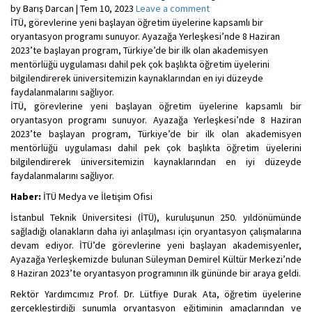
by Barış Darcan | Tem 10, 2023
Leave a comment
İTÜ, görevlerine yeni başlayan öğretim üyelerine kapsamlı bir
oryantasyon programı sunuyor. Ayazağa Yerleşkesi’nde 8 Haziran
2023’te başlayan program, Türkiye’de bir ilk olan akademisyen
mentörlüğü uygulaması dahil pek çok başlıkta öğretim üyelerini
bilgilendirerek üniversitemizin kaynaklarından en iyi düzeyde
faydalanmalarını sağlıyor.
İTÜ, görevlerine yeni başlayan öğretim üyelerine kapsamlı bir
oryantasyon programı sunuyor. Ayazağa Yerleşkesi’nde 8 Haziran
2023’te başlayan program, Türkiye’de bir ilk olan akademisyen
mentörlüğü uygulaması dahil pek çok başlıkta öğretim üyelerini
bilgilendirerek üniversitemizin kaynaklarından en iyi düzeyde
faydalanmalarını sağlıyor.
Haber:
İTÜ Medya ve İletişim Ofisi
İstanbul Teknik Üniversitesi (İTÜ), kuruluşunun 250. yıldönümünde
sağladığı olanakların daha iyi anlaşılması için oryantasyon çalışmalarına
devam ediyor. İTÜ’de görevlerine yeni başlayan akademisyenler,
Ayazağa Yerleşkemizde bulunan Süleyman Demirel Kültür Merkezi’nde
8 Haziran 2023’te oryantasyon programının ilk gününde bir araya geldi.
Rektör Yardımcımız Prof. Dr. Lütfiye Durak Ata, öğretim üyelerine
gerçekleştirdiği sunumla oryantasyon eğitiminin amaçlarından ve